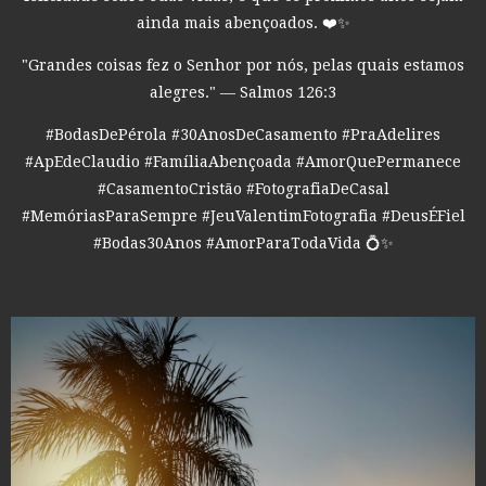
ainda mais abençoados. ❤️✨
"Grandes coisas fez o Senhor por nós, pelas quais estamos
alegres." — Salmos 126:3
#BodasDePérola #30AnosDeCasamento #PraAdelires
#ApEdeClaudio #FamíliaAbençoada #AmorQuePermanece
#CasamentoCristão #FotografiaDeCasal
#MemóriasParaSempre #JeuValentimFotografia #DeusÉFiel
#Bodas30Anos #AmorParaTodaVida 💍✨